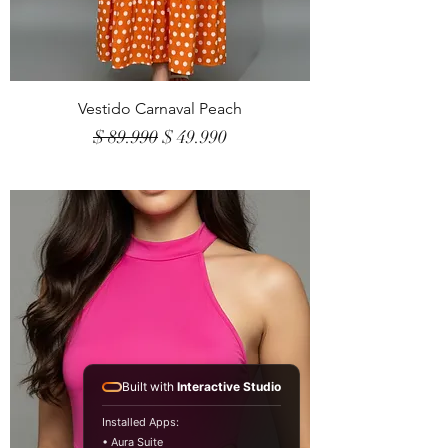
Vestido Carnaval Peach
Precio
Precio de oferta
$ 89.990
$ 49.990
Built with
Interactive Studio
Installed Apps:
• Aura Suite