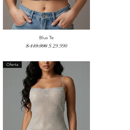
Blus Te
Precio
Precio de oferta
$ 119.990
$ 29.990
Oferta