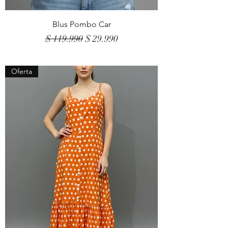
Blus Pombo Car
Precio
Precio de oferta
$ 119.990
$ 29.990
Oferta