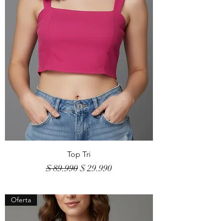
Top Tri
Precio
Precio de oferta
$ 89.990
$ 29.990
Oferta