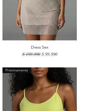
Dress Sex
Precio
Precio de oferta
$ 199.990
$ 99.990
Próximamente