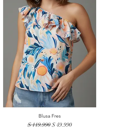
Blusa Fres
Precio
Precio de oferta
$ 119.990
$ 49.990