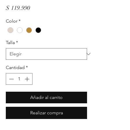
Precio
$ 119.990
Color
*
Talla
*
Cantidad
*
Añadir al carrito
Realizar compra