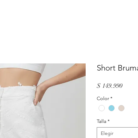
Short Brum
Preci
$ 149.990
Color
*
Talla
*
Elegir